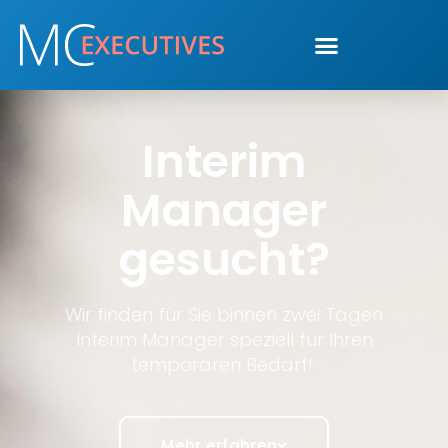
Interim
Manager
gesucht?
Wir finden für Sie binnen zwei Tagen
Interim Manager speziell für Ihren
temporären Bedarf!
Mehr erfahren